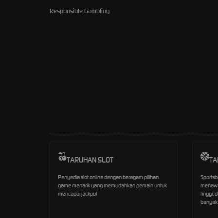
Responsible Gambling
TARUHAN SLOT
TA
Penyedia slot online dengan beragam pilihan
Sportsb
game menarik yang memudahkan pemain untuk
menawar
mencapai jackpot
tinggi,
banyak 