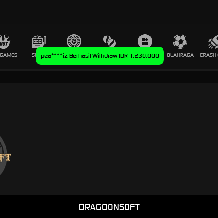
 GAMES
SLOTS
LIVE CASINO
RACE
TOGEL
OLAHRAGA
CRASH
pea****iz Berhasil Withdraw IDR 1.230.000
DRAGOONSOFT