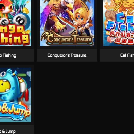
o Fishing
Conqueror's Treasure
Cat Fis
p & Jump