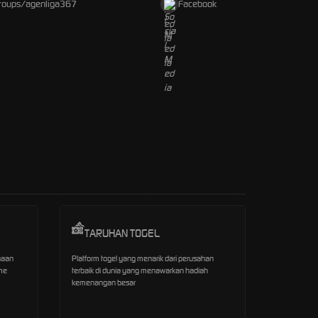
groups/agenliga367
Facebook
TARUHAN TOGEL
haan
Platform togel yang menarik dari perusahan
ame
terbaik di dunia yang menawarkan hadiah
kemenangan besar