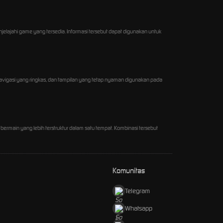
jelajahi game yang tersedia. Informasi tersebut dapat digunakan untuk
avigasi yang ringkas, dan tampilan yang tetap nyaman digunakan pada
rmain yang lebih terstruktur dalam satu tempat. Kombinasi tersebut
Komunitas
Telegram
Whatsapp