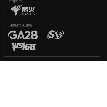
E-Sports
Sabung Ayam