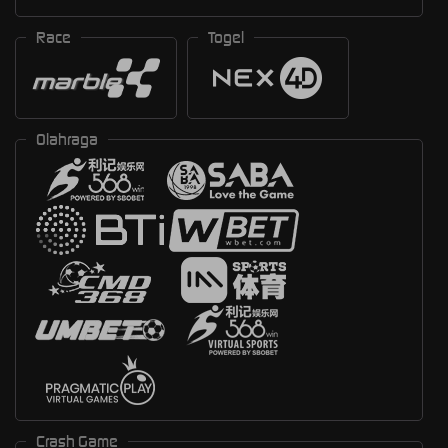
Race
Togel
Olahraga
Crash Game