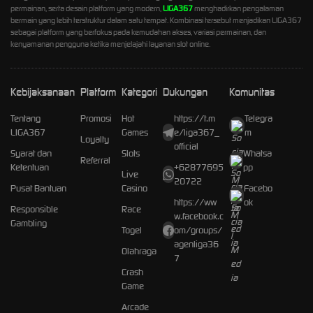
permainan, serta desain platform yang modern,
LIGA367
menghadirkan pengalaman
bermain yang lebih terstruktur dalam satu tempat. Kombinasi tersebut menjadikan LIGA367
sebagai platform yang berfokus pada kemudahan akses, variasi permainan, dan
kenyamanan pengguna ketika menjelajahi layanan slot online.
Kebijaksanaan
Platform
Kategori
Dukungan
Komunitas
Tentang
Promosi
Hot
https://t.m
Telegra
LIGA367
Games
e/liga367_
m
Loyalty
official
Syarat dan
Slots
Whatsa
Referral
Ketentuan
+62877695
pp
Live
20722
Pusat Bantuan
Casino
Facebo
https://ww
ok
Responsible
Race
w.facebook.c
Gambling
Togel
om/groups/
agenliga36
Olahraga
7
Crash
Game
Arcade