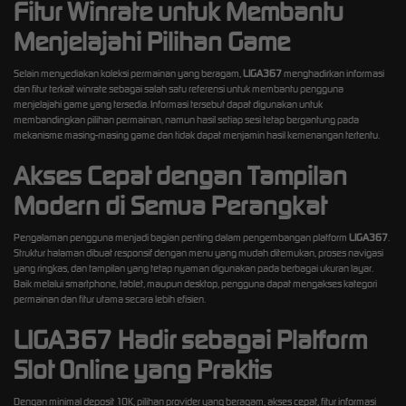
Fitur Winrate untuk Membantu
Menjelajahi Pilihan Game
Selain menyediakan koleksi permainan yang beragam,
LIGA367
menghadirkan informasi
dan fitur terkait winrate sebagai salah satu referensi untuk membantu pengguna
menjelajahi game yang tersedia. Informasi tersebut dapat digunakan untuk
membandingkan pilihan permainan, namun hasil setiap sesi tetap bergantung pada
mekanisme masing-masing game dan tidak dapat menjamin hasil kemenangan tertentu.
Akses Cepat dengan Tampilan
Modern di Semua Perangkat
Pengalaman pengguna menjadi bagian penting dalam pengembangan platform
LIGA367
.
Struktur halaman dibuat responsif dengan menu yang mudah ditemukan, proses navigasi
yang ringkas, dan tampilan yang tetap nyaman digunakan pada berbagai ukuran layar.
Baik melalui smartphone, tablet, maupun desktop, pengguna dapat mengakses kategori
permainan dan fitur utama secara lebih efisien.
LIGA367 Hadir sebagai Platform
Slot Online yang Praktis
Dengan minimal deposit 10K, pilihan provider yang beragam, akses cepat, fitur informasi