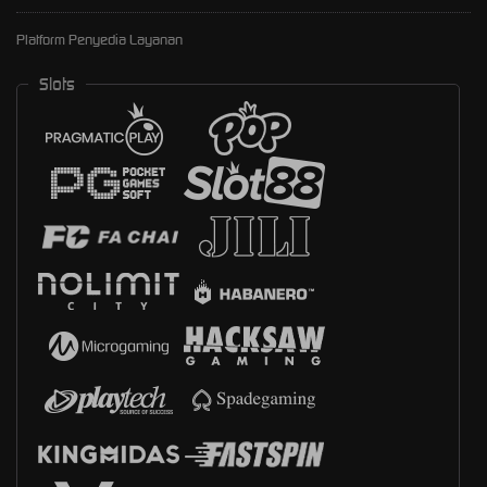
Platform Penyedia Layanan
Slots