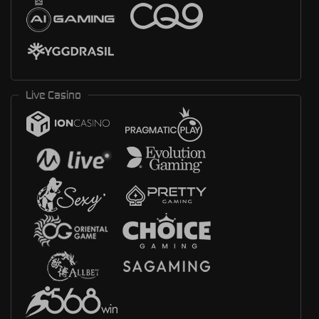
Live Casino