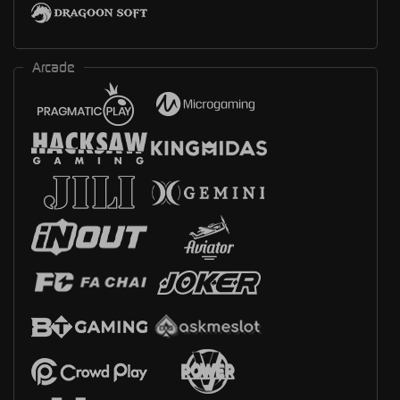
Arcade