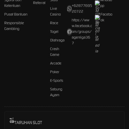
Referral
Ketentuan
+62877695
pp
Live
20722
Pusat Bantuan
Casino
Facebo
https://ww
ok
Responsible
Race
w.facebook.c
Gambling
Togel
om/groups/
agenliga36
Olahraga
7
Crash
Game
Arcade
Poker
E-Sports
Sabung
Ayam
TARUHAN SLOT