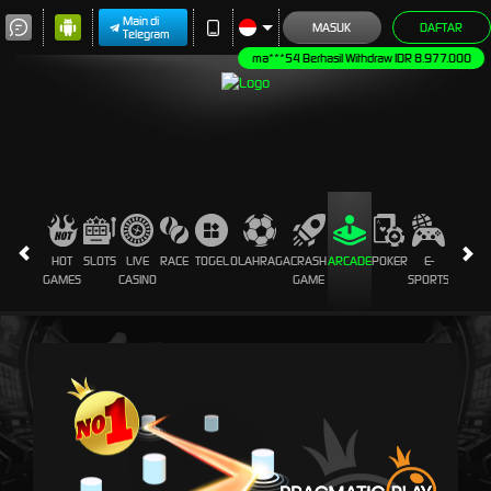
Main di
MASUK
DAFTAR
Telegram
ma***54 Berhasil Withdraw IDR 8.977.000
HOT
SLOTS
LIVE
RACE
TOGEL
OLAHRAGA
CRASH
ARCADE
POKER
E-
SABUN
GAMES
CASINO
GAME
SPORTS
AYAM