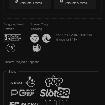
Rata-rata 3 Menit
Rata-rata 5 Menit
Tanggung Jawab
Browser Yang
Bermain
Didukung
©2026 LIGA367. Hak cipta
dilindungi | 18+
Platform Penyedia Layanan
Slots