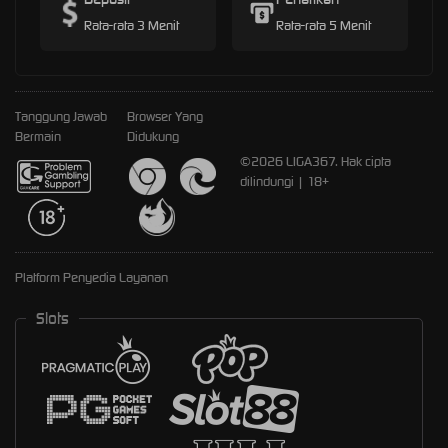
Rata-rata 3 Menit
Rata-rata 5 Menit
Tanggung Jawab
Browser Yang
Bermain
Didukung
©2026 LIGA367. Hak cipta
dilindungi | 18+
Platform Penyedia Layanan
Slots