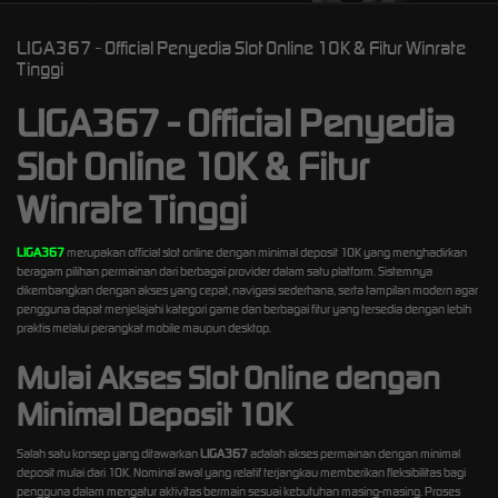
LIGA367 - Official Penyedia Slot Online 10K & Fitur Winrate
Tinggi
LIGA367 - Official Penyedia
Slot Online 10K & Fitur
Winrate Tinggi
LIGA367
merupakan official slot online dengan minimal deposit 10K yang menghadirkan
beragam pilihan permainan dari berbagai provider dalam satu platform. Sistemnya
dikembangkan dengan akses yang cepat, navigasi sederhana, serta tampilan modern agar
pengguna dapat menjelajahi kategori game dan berbagai fitur yang tersedia dengan lebih
praktis melalui perangkat mobile maupun desktop.
Mulai Akses Slot Online dengan
Minimal Deposit 10K
Salah satu konsep yang ditawarkan
LIGA367
adalah akses permainan dengan minimal
deposit mulai dari 10K. Nominal awal yang relatif terjangkau memberikan fleksibilitas bagi
pengguna dalam mengatur aktivitas bermain sesuai kebutuhan masing-masing. Proses