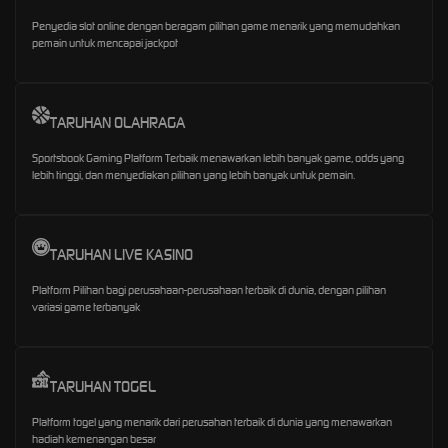
Penyedia slot online dengan beragam pilihan game menarik yang memudahkan
pemain untuk mencapai jackpot
TARUHAN OLAHRAGA
Sportsbook Gaming Platform Terbaik menawarkan lebih banyak game, odds yang
lebih tinggi, dan menyediakan pilihan yang lebih banyak untuk pemain.
TARUHAN LIVE KASINO
Platform Pilihan bagi perusahaan-perusahaan terbaik di dunia, dengan pilihan
variasi game terbanyak
TARUHAN TOGEL
Platform togel yang menarik dari perusahan terbaik di dunia yang menawarkan
hadiah kemenangan besar