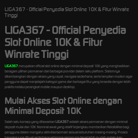
LIGA367 - Official Penyedia Slot Online 10K & Fitur Winrate
Tinggi
LIGA367 - Official Penyedia
Slot Online 10K & Fitur
Winrate Tinggi
LIGA367
merupakan official slot online dengan minimal deposit 10K yang menghadirkan
beragam pilihan permainan dari berbagai provider dalam satu platform. Sistemnya
dikembangkan dengan akses yang cepat, navigasi sederhana, serta tampilan modern agar
pengguna dapat menjelajahi kategori game dan berbagai fitur yang tersedia dengan lebih
praktis melalui perangkat mobile maupun desktop.
Mulai Akses Slot Online dengan
Minimal Deposit 10K
Salah satu konsep yang ditawarkan
LIGA367
adalah akses permainan dengan minimal
deposit mulai dari 10K. Nominal awal yang relatif terjangkau memberikan fleksibilitas bagi
pengguna dalam mengatur aktivitas bermain sesuai kebutuhan masing-masing. Proses
transaksi juga dibuat sederhana sehingga pengguna dapat lebih mudah melakukan