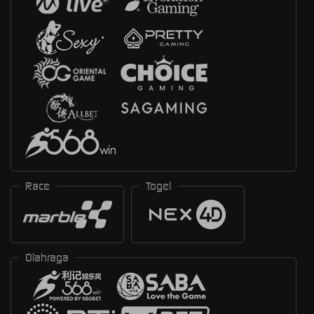
Race
Togel
Olahraga