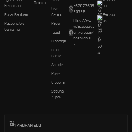
Referral
Ketentuan
+62877695
pp
Live
20722
Pusat Bantuan
Casino
Facebo
https://ww
ok
Responsible
Race
w.facebook.c
Gambling
Togel
om/groups/
agenliga36
Olahraga
7
Crash
Game
Arcade
Poker
E-Sports
Sabung
Ayam
TARUHAN SLOT