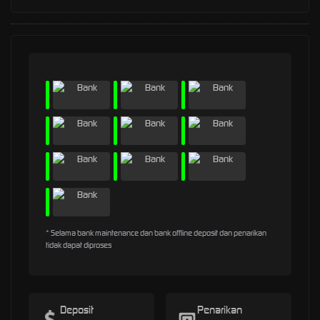
* Selama bank maintenance dan bank offline deposit dan penarikan
tidak dapat diproses
Deposit
Penarikan