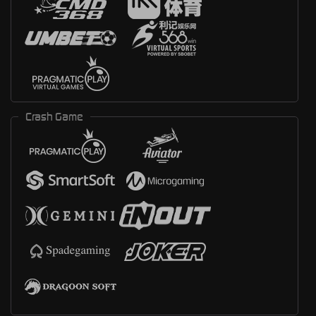
Crash Game