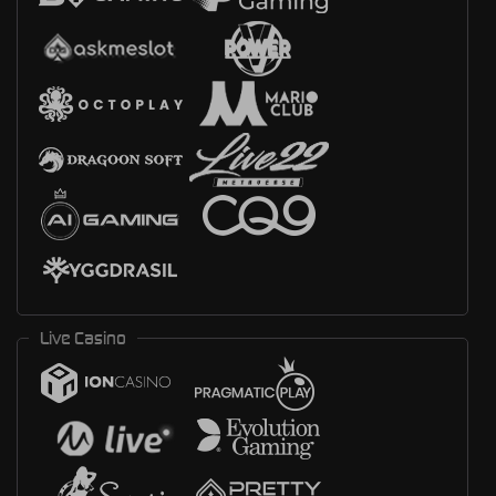
Live Casino