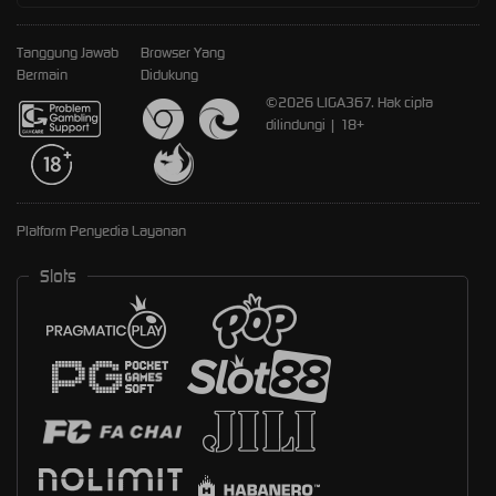
Tanggung Jawab
Browser Yang
Bermain
Didukung
©2026 LIGA367. Hak cipta
dilindungi | 18+
Platform Penyedia Layanan
Slots