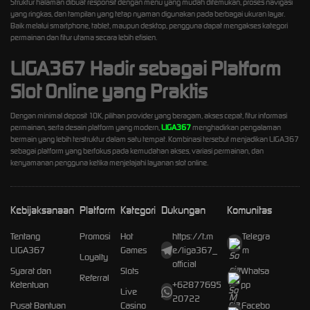
Struktur halaman dibuat responsif dengan menu yang mudah ditemukan, proses navigasi
yang ringkas, dan tampilan yang tetap nyaman digunakan pada berbagai ukuran layar.
Baik melalui smartphone, tablet, maupun desktop, pengguna dapat mengakses kategori
permainan dan fitur utama secara lebih efisien.
LIGA367 Hadir sebagai Platform
Slot Online yang Praktis
Dengan minimal deposit 10K, pilihan provider yang beragam, akses cepat, fitur informasi
permainan, serta desain platform yang modern,
LIGA367
menghadirkan pengalaman
bermain yang lebih terstruktur dalam satu tempat. Kombinasi tersebut menjadikan LIGA367
sebagai platform yang berfokus pada kemudahan akses, variasi permainan, dan
kenyamanan pengguna ketika menjelajahi layanan slot online.
Kebijaksanaan
Platform
Kategori
Dukungan
Komunitas
Tentang
Promosi
Hot
https://t.m
Telegra
LIGA367
Games
e/liga367_
m
Loyalty
official
Syarat dan
Slots
Whatsa
Referral
Ketentuan
+62877695
pp
Live
20722
Pusat Bantuan
Casino
Facebo