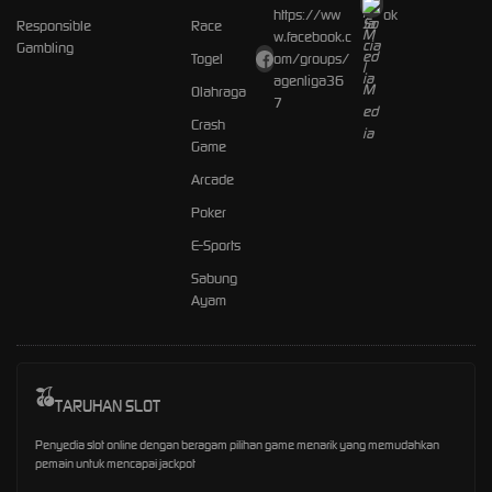
https://ww
ok
Responsible
Race
w.facebook.c
Gambling
Togel
om/groups/
agenliga36
Olahraga
7
Crash
Game
Arcade
Poker
E-Sports
Sabung
Ayam
TARUHAN SLOT
Penyedia slot online dengan beragam pilihan game menarik yang memudahkan
pemain untuk mencapai jackpot