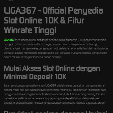
LIGA367 - Official Penyedia
Slot Online 10K & Fitur
Winrate Tinggi
LIGA367
merupakan official slot online dengan minimal deposit 10K yang menghadirkan
beragam pilihan permainan dari berbagai provider dalam satu platform. Sistemnya
dikembangkan dengan akses yang cepat, navigasi sederhana, serta tampilan modern agar
pengguna dapat menjelajahi kategori game dan berbagai fitur yang tersedia dengan lebih
praktis melalui perangkat mobile maupun desktop.
Mulai Akses Slot Online dengan
Minimal Deposit 10K
Salah satu konsep yang ditawarkan
LIGA367
adalah akses permainan dengan minimal
deposit mulai dari 10K. Nominal awal yang relatif terjangkau memberikan fleksibilitas bagi
pengguna dalam mengatur aktivitas bermain sesuai kebutuhan masing-masing. Proses
transaksi juga dibuat sederhana sehingga pengguna dapat lebih mudah melakukan
deposit, mengecek saldo, hingga mengakses permainan yang tersedia pada satu sistem.