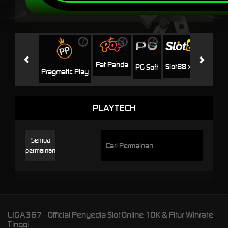
i
i
i
i
i
Facha
Fat Panda
Slot88 x PP
PG Soft
Pragmatic Play
PLAYTECH
Semua
permainan
LIGA367 - Official Penyedia Slot Online 10K & Fitur Winrate
Tinggi